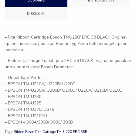
DESKRIPSI
INFO TAMBAHAN
DISKUSI (0)
– Pita Ribbon Cartridge Epson TMU220/ ERC 38 BLACK Original
Epson Indonesia, pastikan Product yg Anda beli bersegel Epson
Indonesia.
– Ribbon Cartridge /rumah pita ERC-38 BLACK original di gunakan
untuk printer kasir Epson Dotmetrik.
– Untuk type Printer :
– EPSON TM-U210A/ U220B/ U220D
– EPSON TM-U200A/ U200B/ U200D/ U210A/ U210B/ U210D
– EPSON TM-U230
– EPSON TM-U325
– EPSON TM-U370/ U375
– EPSON TM-U210AR
– EPSON – 300A/300B/ 300C/ 300D
Tags:
Ribbon Epson Pita Catridge TM-U220 ERC 38B