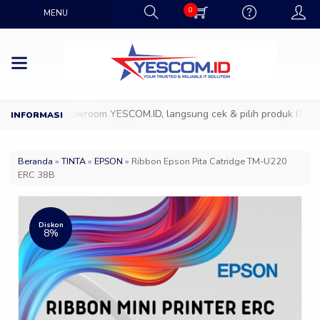
0
MENU
Datang ke Showroom YESCOM.ID, langsung cek & pilih produk IT favor
Beranda
»
TINTA
»
EPSON
»
Ribbon Epson Pita Catridge TM-U220
ERC 38B
Diskon
8%