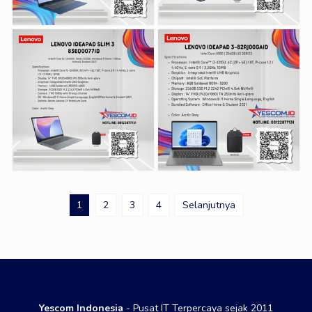
1
2
3
4
Selanjutnya
Yescom Indonesia
- Pusat IT Terpercaya sejak 2011