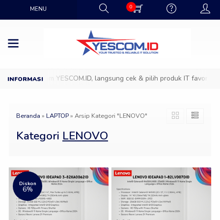
0
MENU
 ke Showroom YESCOM.ID, langsung cek & pilih produk IT favoritmu de
Beranda
»
LAPTOP
»
Arsip Kategori "LENOVO"
Kategori
LENOVO
Diskon
6%