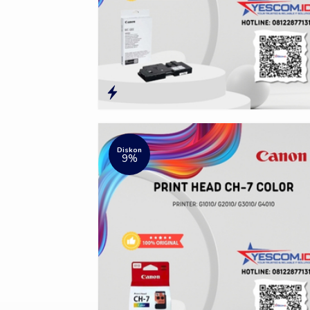
Diskon
9%