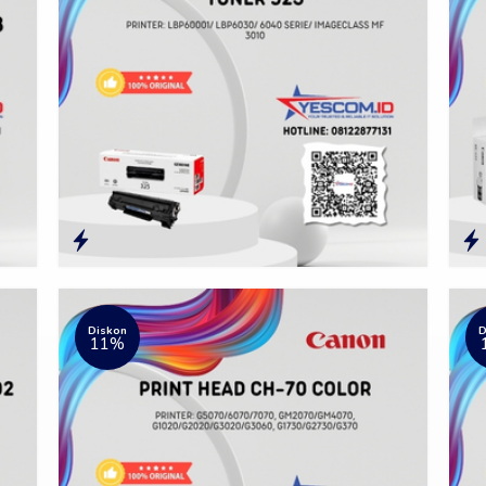
Diskon
D
11%