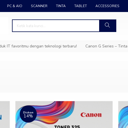
PC & AIO
SCANNER
TINTA
TABLET
ACCESSORIES
 favoritmu dengan teknologi terbaru!
Canon G Series – Tinta Awet
Diskon
14%