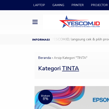
LAPTOP
GAMING
PRINTER
PROJECTOR
D
Datang ke Showroom YESCOM.ID, langsung cek & pilih produk IT
Beranda
»
Arsip Kategori "TINTA"
Kategori
TINTA
Diskon
8%