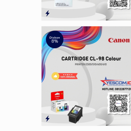
Diskon
8%