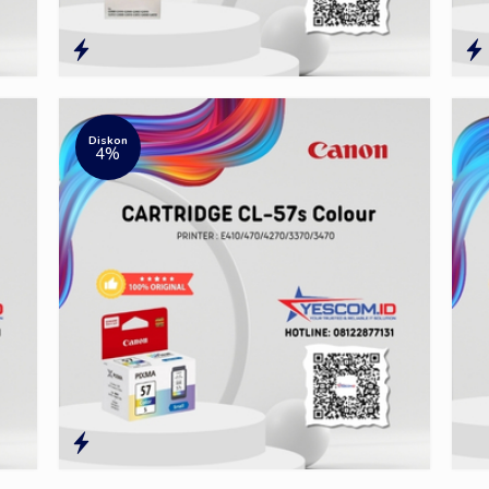
Diskon
4%