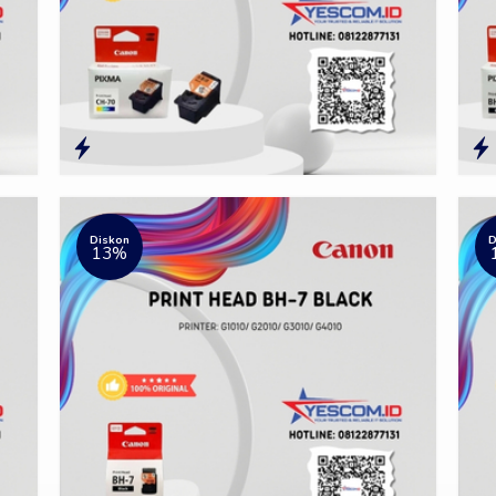
Diskon
D
13%