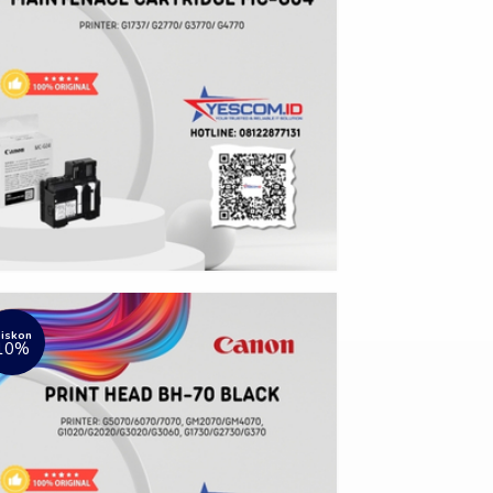
iskon
10%