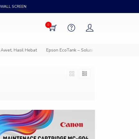
WALL SCREEN
0
, Hasil Hebat
Epson EcoTank – Solusi cetak hemat untuk semua