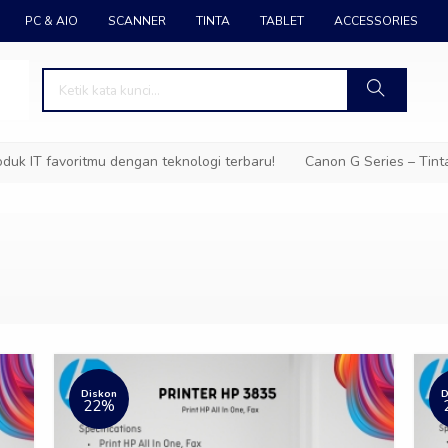
PC & AIO
SCANNER
TINTA
TABLET
ACCESSORIES
IT favoritmu dengan teknologi terbaru!
Canon G Series – Tinta A
Diskon
D
22%