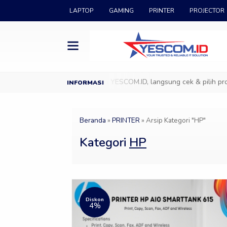
LAPTOP
GAMING
PRINTER
PROJECTOR
M.ID
Datang ke Showroom YESCOM.ID, langsung cek & pilih produk 
Beranda
»
PRINTER
»
Arsip Kategori "HP"
Kategori
HP
Diskon
4%