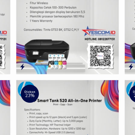
Diskon
D
23%