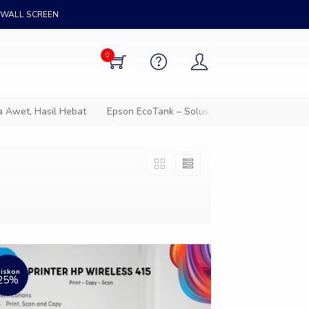
WALL SCREEN
0
wet, Hasil Hebat
Epson EcoTank – Solusi cetak hemat untuk sem
iskon
25%