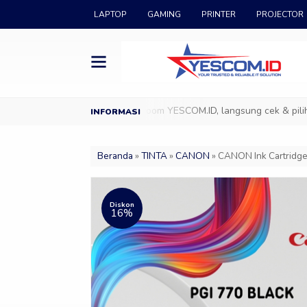
LAPTOP
GAMING
PRINTER
PROJECTOR
SCOM.ID
Datang ke Showroom YESCOM.ID, langsung cek & pilih prod
Beranda
»
TINTA
»
CANON
»
CANON Ink Cartridge
Diskon
16%