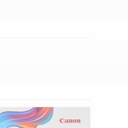
Diskon
11%