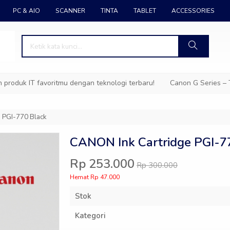
PC & AIO
SCANNER
TINTA
TABLET
ACCESSORIES
uk IT favoritmu dengan teknologi terbaru!
Canon G Series – Tint
 PGI-770 Black
CANON Ink Cartridge PGI-7
Rp 253.000
Rp 300.000
Hemat Rp 47.000
Stok
Kategori