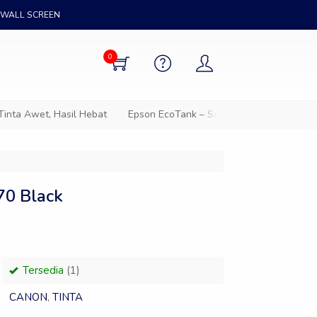
WALL SCREEN
0
a Awet, Hasil Hebat
Epson EcoTank – Solusi cetak hemat untuk 
70 Black
Tersedia
(1)
CANON
,
TINTA