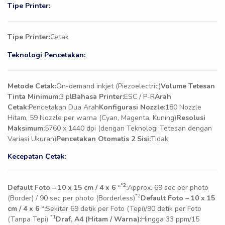
Tipe Printer:
Tipe Printer:
Cetak
Teknologi Pencetakan:
Metode Cetak:
On-demand inkjet (Piezoelectric)
Volume Tetesan
Tinta Minimum:
3 pl
Bahasa Printer:
ESC / P-R
Arah
Cetak:
Pencetakan Dua Arah
Konfigurasi Nozzle:
180 Nozzle
Hitam, 59 Nozzle per warna (Cyan, Magenta, Kuning)
Resolusi
Maksimum:
5760 x 1440 dpi (dengan Teknologi Tetesan dengan
Variasi Ukuran)
Pencetakan Otomatis 2 Sisi:
Tidak
Kecepatan Cetak:
*2
Default Foto – 10 x 15 cm / 4 x 6 “
:
Approx. 69 sec per photo
*2
(Border) / 90 sec per photo (Borderless)
Default Foto – 10 x 15
cm / 4 x 6 “:
Sekitar 69 detik per Foto (Tepi)/90 detik per Foto
*1
(Tanpa Tepi)
Draf, A4 (Hitam / Warna):
Hingga 33 ppm/15