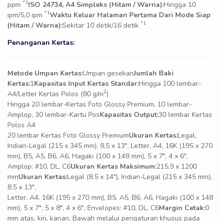
*1
ppm
ISO 24734, A4 Simpleks (Hitam / Warna):
Hingga 10
*1
ipm/5,0 ipm
Waktu Keluar Halaman Pertama Dari Mode Siap
*1
(Hitam / Warna):
Sekitar 10 detik/16 detik
Penanganan Kertas:
Metode Umpan Kertas:
Umpan gesekan
Jumlah Baki
Kertas:
1
Kapasitas Input Kertas Standar:
Hingga 100 lembar-
2
A4/Letter Kertas Polos (80 g/m
)
Hingga 20 lembar-Kertas Foto Glossy Premium, 10 lembar-
Amplop, 30 lembar-Kartu Pos
Kapasitas Output:
30 lembar Kertas
Polos A4
20 lembar Kertas Foto Glossy Premium
Ukuran Kertas:
Legal,
Indian-Legal (215 x 345 mm), 8,5 x 13″, Letter, A4, 16K (195 x 270
mm), B5, A5, B6, A6, Hagaki (100 x 148 mm), 5 x 7″, 4 x 6″,
Amplop: #10, DL, C6
Ukuran Kertas Maksimum:
215.9 x 1200
mm
Ukuran Kertas:
Legal (8.5 x 14″), Indian-Legal (215 x 345 mm),
8.5 x 13″,
Letter, A4, 16K (195 x 270 mm), B5, A5, B6, A6, Hagaki (100 x 148
mm), 5 x 7″, 5 x 8″, 4 x 6″, Envelopes: #10, DL, C6
Margin Cetak:
0
mm atas, kiri, kanan, Bawah melalui pengaturan khusus pada