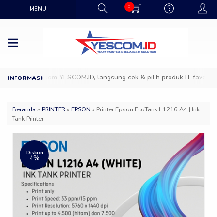
0
MENU
 ke Showroom YESCOM.ID, langsung cek & pilih produk IT favoritmu d
Beranda
»
PRINTER
»
EPSON
»
Printer Epson EcoTank L1216 A4 | Ink
Tank Printer
Diskon
4%