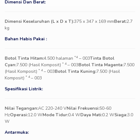
Dimensi Dan Berat:
Dimensi Keseluruhan (L x D x T):
375 x 347 x 169 mm
Berat:
2.7
kg
Bahan Habis Pakai :
*4
Botol Tinta Hitam:
4.500 halaman
– 003
Tinta Botol
* 4
Cyan:
7.500 (Hasil Komposit)
– 003
Botol Tinta Magenta:
7.500
* 4
(Hasil Komposit)
– 003
Botol Tinta Kuning:
7.500 (Hasil
* 4
Komposit)
– 003
Spesifikasi Listrik:
Nilai Tegangan:
AC 220-240 V
Nilai Frekuensi:
50-60
Hz
Operasi:
12.0 W
Mode Tidur:
0.4 W
Daya Mati:
0.2 W
Siaga:
3.0
W
Antarmuka: