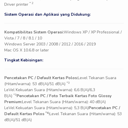
* 2
Driver printer
Sistem Operasi dan Aplikasi yang Didukung:
Kompatibilitas Sistem Operasi:
Windows XP / XP Professional /
Vista / 7 / 8 / 8.1 / 10
Windows Server 2003 / 2008 / 2012 / 2016 / 2019
Mac OS X 10.6.8 or later
Tingkat Kebisingan:
Pencetakan PC / Default Kertas Polos:
Level Tekanan Suara
*3
(Hitam/warna): 53 dB(A)/51 dB(A)
LeVel Kekuatan Suara (Hitam/warna): 6,6 B(A)/6,3
*3
B(A)
Pencetakan PC / Foto Terbaik Kertas Foto Glossy
Premium:
Level Tekanan Suara (Hitam/warna): 40 dB(A)
LeVel Kekuatan Suara (Hitam/warna): 5,3 B(A)
Pencetakan PC /
*4
Default Kertas Polos
:
Level Tekanan Suara (Hitam/warna): 53
dB(A)/51 dB(A)