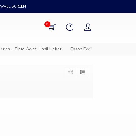
WALL SCREEN
0
ies – Tinta Awet, Hasil Hebat
Epson EcoTank – Solusi cetak hem