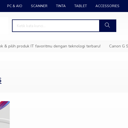
PC & AIO
SCANNER
TINTA
TABLET
ACCESSORIES
pilih produk IT favoritmu dengan teknologi terbaru!
Canon G Ser
6