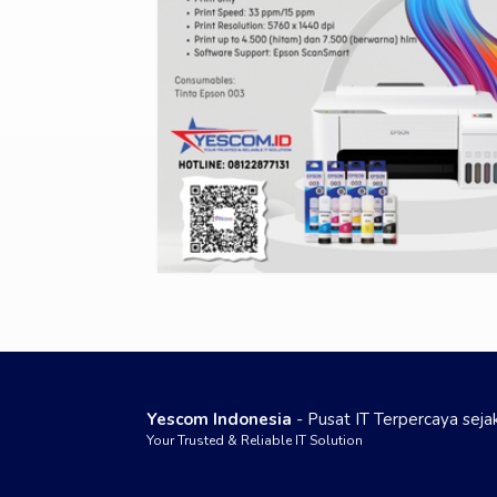
Yescom Indonesia
- Pusat IT Terpercaya sej
Your Trusted & Reliable IT Solution