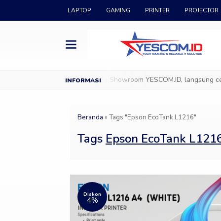
LAPTOP
GAMING
PRINTER
PROJECTOR
ang di YESCOM.ID
Datang ke Showroom YESCOM.ID, langsung cek & 
Beranda
»
Tags "Epson EcoTank L1216"
Tags
Epson EcoTank L121
Diskon
4%