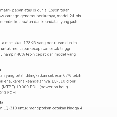
atrik papan atas di dunia, Epson telah
 carriage generasi berikutnya, model 24-pin
emiliki kecepatan dan keandalan yang jauh
ta masukkan 128KB yang berukuran dua kali
n untuk mencapai kecepatan cetak tinggi
au hampir 40% lebih cepat dari model yang
a
an yang telah ditingkatkan sebesar 67% lebih
rkenal karena keandalannya. LQ-310 diberi
an (MTBF) 10.000 POH (power on hour)
.000 POH .
da
n LQ-310 untuk menciptakan cetakan hingga 4