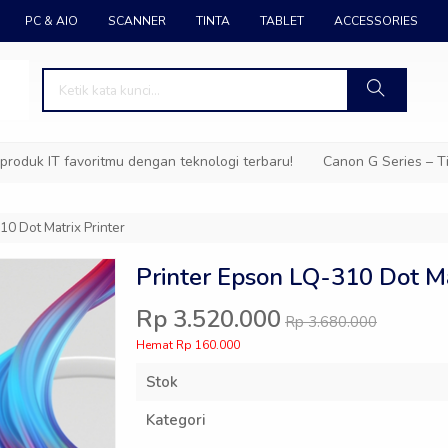
PC & AIO
SCANNER
TINTA
TABLET
ACCESSORIES
 favoritmu dengan teknologi terbaru!
Canon G Series – Tinta Awet
10 Dot Matrix Printer
Printer Epson LQ-310 Dot Ma
Rp 3.520.000
Rp 3.680.000
Hemat Rp 160.000
Stok
Kategori