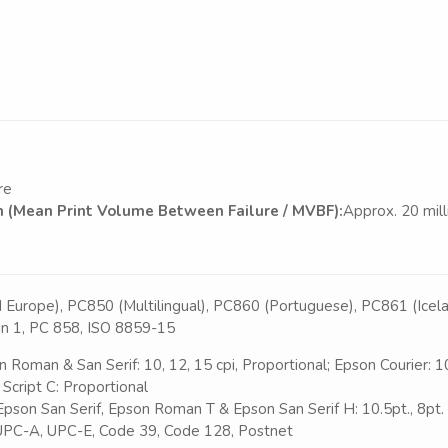
re
 (Mean Print Volume Between Failure / MVBF):
Approx. 20 mill
d Europe), PC850 (Multilingual), PC860 (Portuguese), PC861 (Ice
in 1, PC 858, ISO 8859-15
n Roman & San Serif: 10, 12, 15 cpi, Proportional; Epson Courier: 10
 Script C: Proportional
son San Serif, Epson Roman T & Epson San Serif H: 10.5pt., 8pt. 
 UPC-A, UPC-E, Code 39, Code 128, Postnet