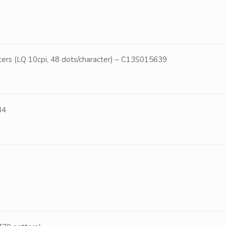
cters (LQ 10cpi, 48 dots/character) – C13S015639
34