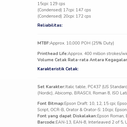
15cpi: 129 cps
(Condensed) 17cpi: 147 cps
(Condensed) 20cpi: 172 cps
Reliabilitas:
MTBF:
Approx. 10,000 POH (25% Duty)
Printhead Life:
Approx. 400 million strokes/wi
Volume Cetak Rata-rata Antara Kegagalan
Karakteristik Cetak:
Set Karakter:
Italic table, PC437 (US Standar
(Nordic), Abicomp, BRASCII, Roman 8, ISO Lat
Font Bitmap:
Epson Draft: 10, 12, 15 cpi; Epso
Script, OCR-B, Orator & Orator-S: 10cpi; Epson
Font yang dapat Diskalakan:
Epson Roman, Ep
Barcode:
EAN-13, EAN-8, Interleaved 2 of 5,