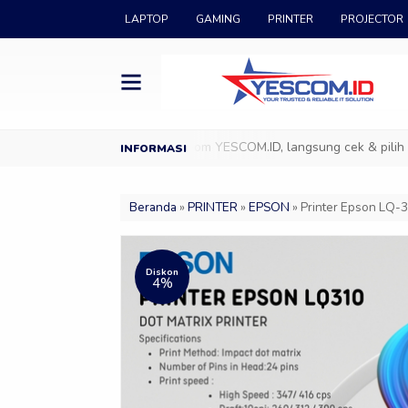
LAPTOP
GAMING
PRINTER
PROJECTOR
D
Datang ke Showroom YESCOM.ID, langsung cek & pilih produk IT
Beranda
»
PRINTER
»
EPSON
»
Printer Epson LQ-3
Diskon
4%