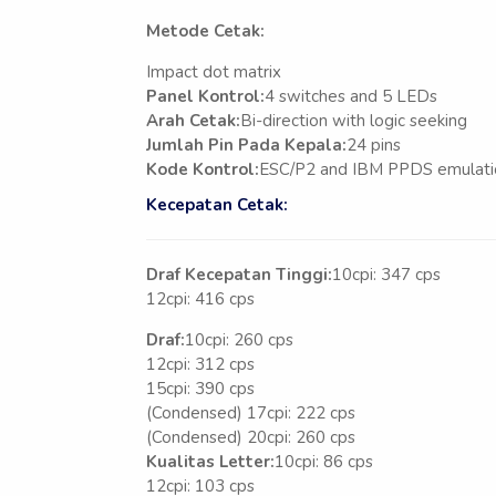
Metode Cetak:
Impact dot matrix
Panel Kontrol:
4 switches and 5 LEDs
Arah Cetak:
Bi-direction with logic seeking
Jumlah Pin Pada Kepala:
24 pins
Kode Kontrol:
ESC/P2 and IBM PPDS emulati
Kecepatan Cetak:
Draf Kecepatan Tinggi:
10cpi: 347 cps
12cpi: 416 cps
Draf:
10cpi: 260 cps
12cpi: 312 cps
15cpi: 390 cps
(Condensed) 17cpi: 222 cps
(Condensed) 20cpi: 260 cps
Kualitas Letter:
10cpi: 86 cps
12cpi: 103 cps