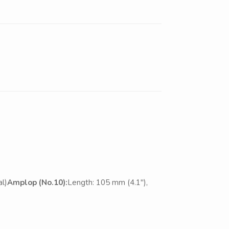
al)
Amplop (No.10):
Length: 105 mm (4.1″),