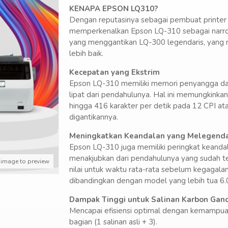
KENAPA EPSON LQ310?
Dengan reputasinya sebagai pembuat printer m
memperkenalkan Epson LQ-310 sebagai narrow
yang menggantikan LQ-300 legendaris, yang m
lebih baik.
Kecepatan yang Ekstrim
Epson LQ-310 memiliki memori penyangga da
lipat dari pendahulunya. Hal ini memungkinka
hingga 416 karakter per detik pada 12 CPI at
digantikannya.
Meningkatkan Keandalan yang Melegend
Epson LQ-310 juga memiliki peringkat keandal
menakjubkan dari pendahulunya yang sudah te
 image to preview
nilai untuk waktu rata-rata sebelum kegagal
dibandingkan dengan model yang lebih tua 6
Dampak Tinggi untuk Salinan Karbon Gan
Mencapai efisiensi optimal dengan kemampua
bagian (1 salinan asli + 3).