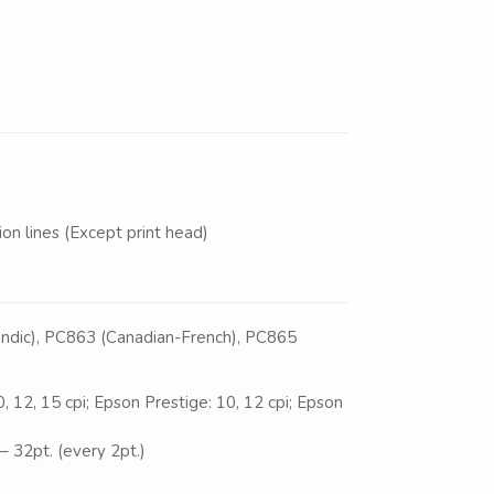
ion lines (Except print head)
landic), PC863 (Canadian-French), PC865
, 12, 15 cpi; Epson Prestige: 10, 12 cpi; Epson
– 32pt. (every 2pt.)