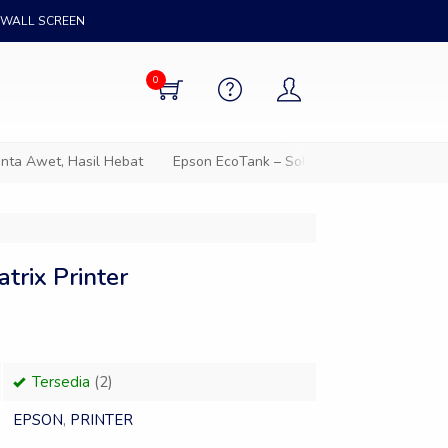
WALL SCREEN
0
, Hasil Hebat
Epson EcoTank – Solusi cetak hemat untuk semua
trix Printer
Tersedia
(2)
EPSON
,
PRINTER