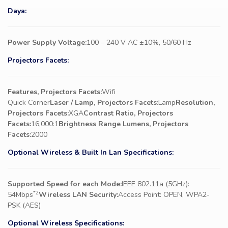
Daya:
Power Supply Voltage:
100 – 240 V AC ±10%, 50/60 Hz
Projectors Facets:
Features, Projectors Facets:
Wifi
Quick Corner
Laser / Lamp, Projectors Facets:
Lamp
Resolution,
Projectors Facets:
XGA
Contrast Ratio, Projectors
Facets:
16,000:1
Brightness Range Lumens, Projectors
Facets:
2000
Optional Wireless & Built In Lan Specifications:
Supported Speed for each Mode:
IEEE 802.11a (5GHz):
*2
54Mbps
Wireless LAN Security:
Access Point: OPEN, WPA2-
PSK (AES)
Optional Wireless Specifications: