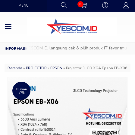
0
MENU
howroom YESCOM.ID, langsung cek & pilih produk IT favoritmu dengan 
Beranda
»
PROJECTOR
»
EPSON
»
Projector 3LCD XGA Epson EB-X06
Diskon
7%