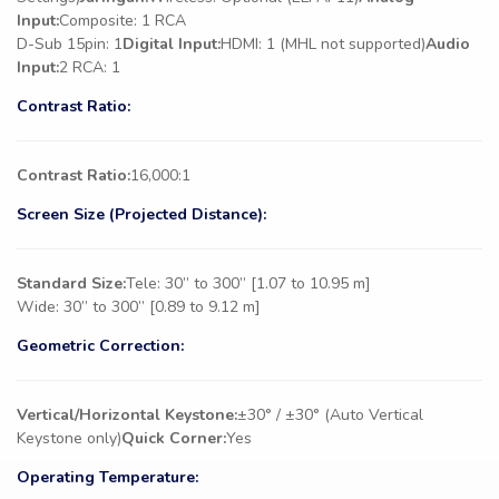
Input:
Composite: 1 RCA
D-Sub 15pin: 1
Digital Input:
HDMI: 1 (MHL not supported)
Audio
Input:
2 RCA: 1
Contrast Ratio:
Contrast Ratio:
16,000:1
Screen Size (Projected Distance):
Standard Size:
Tele: 30” to 300” [1.07 to 10.95 m]
Wide: 30” to 300” [0.89 to 9.12 m]
Geometric Correction:
Vertical/Horizontal Keystone:
±30° / ±30° (Auto Vertical
Keystone only)
Quick Corner:
Yes
Operating Temperature: