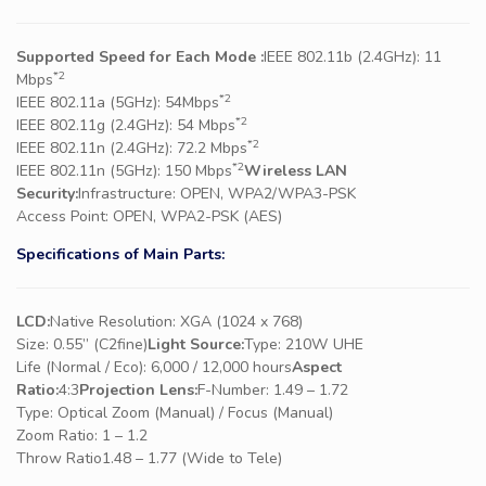
Supported Speed for Each Mode :
IEEE 802.11b (2.4GHz): 11
*2
Mbps
*2
IEEE 802.11a (5GHz): 54Mbps
*2
IEEE 802.11g (2.4GHz): 54 Mbps
*2
IEEE 802.11n (2.4GHz): 72.2 Mbps
*2
IEEE 802.11n (5GHz): 150 Mbps
Wireless LAN
Security:
Infrastructure: OPEN, WPA2/WPA3-PSK
Access Point: OPEN, WPA2-PSK (AES)
Specifications of Main Parts:
LCD:
Native Resolution: XGA (1024 x 768)
Size: 0.55” (C2fine)
Light Source:
Type: 210W UHE
Life (Normal / Eco): 6,000 / 12,000 hours
Aspect
Ratio:
4:3
Projection Lens:
F-Number: 1.49 – 1.72
Type: Optical Zoom (Manual) / Focus (Manual)
Zoom Ratio: 1 – 1.2
Throw Ratio1.48 – 1.77 (Wide to Tele)