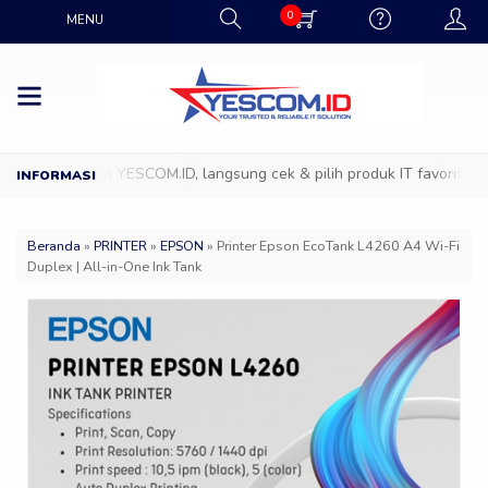
0
MENU
 Showroom YESCOM.ID, langsung cek & pilih produk IT favoritmu deng
Beranda
»
PRINTER
»
EPSON
»
Printer Epson EcoTank L4260 A4 Wi-Fi
Duplex | All-in-One Ink Tank