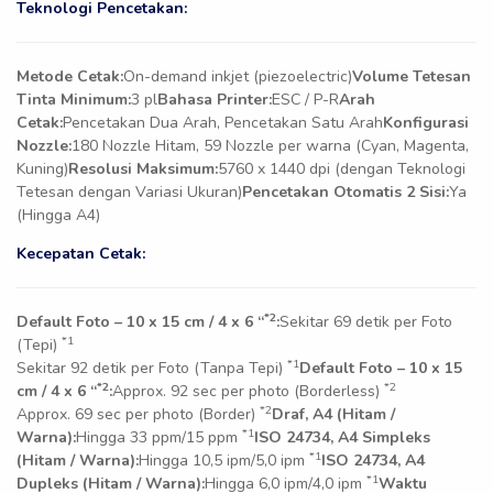
Teknologi Pencetakan:
Metode Cetak:
On-demand inkjet (piezoelectric)
Volume Tetesan
Tinta Minimum:
3 pl
Bahasa Printer:
ESC / P-R
Arah
Cetak:
Pencetakan Dua Arah, Pencetakan Satu Arah
Konfigurasi
Nozzle:
180 Nozzle Hitam, 59 Nozzle per warna (Cyan, Magenta,
Kuning)
Resolusi Maksimum:
5760 x 1440 dpi (dengan Teknologi
Tetesan dengan Variasi Ukuran)
Pencetakan Otomatis 2 Sisi:
Ya
(Hingga A4)
Kecepatan Cetak:
*2
Default Foto – 10 x 15 cm / 4 x 6 “
:
Sekitar 69 detik per Foto
*1
(Tepi)
*1
Sekitar 92 detik per Foto (Tanpa Tepi)
Default Foto – 10 x 15
*2
*2
cm / 4 x 6 “
:
Approx. 92 sec per photo (Borderless)
*2
Approx. 69 sec per photo (Border)
Draf, A4 (Hitam /
*1
Warna):
Hingga 33 ppm/15 ppm
ISO 24734, A4 Simpleks
*1
(Hitam / Warna):
Hingga 10,5 ipm/5,0 ipm
ISO 24734, A4
*1
Dupleks (Hitam / Warna):
Hingga 6,0 ipm/4,0 ipm
Waktu