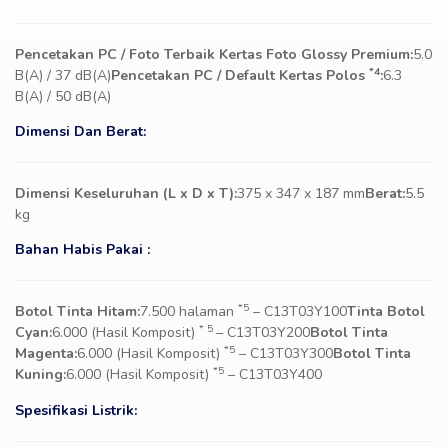
Pencetakan PC / Foto Terbaik Kertas Foto Glossy Premium:
5.0
*4
B(A) / 37 dB(A)
Pencetakan PC / Default Kertas Polos
:
6.3
B(A) / 50 dB(A)
Dimensi Dan Berat:
Dimensi Keseluruhan (L x D x T):
375 x 347 x 187 mm
Berat:
5.5
kg
Bahan Habis Pakai :
*5
Botol Tinta Hitam:
7.500 halaman
– C13T03Y100
Tinta Botol
* 5
Cyan:
6.000 (Hasil Komposit)
– C13T03Y200
Botol Tinta
*5
Magenta:
6.000 (Hasil Komposit)
– C13T03Y300
Botol Tinta
*5
Kuning:
6.000 (Hasil Komposit)
– C13T03Y400
Spesifikasi Listrik: