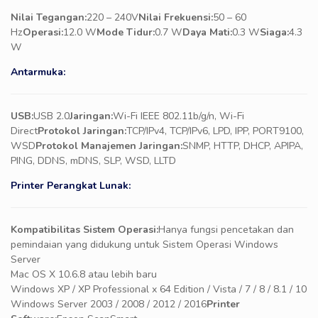
Nilai Tegangan:
220 – 240V
Nilai Frekuensi:
50 – 60
Hz
Operasi:
12.0 W
Mode Tidur:
0.7 W
Daya Mati:
0.3 W
Siaga:
4.3
W
Antarmuka:
USB:
USB 2.0
Jaringan:
Wi-Fi IEEE 802.11b/g/n, Wi-Fi
Direct
Protokol Jaringan:
TCP/IPv4, TCP/IPv6, LPD, IPP, PORT9100,
WSD
Protokol Manajemen Jaringan:
SNMP, HTTP, DHCP, APIPA,
PING, DDNS, mDNS, SLP, WSD, LLTD
Printer Perangkat Lunak:
Kompatibilitas Sistem Operasi:
Hanya fungsi pencetakan dan
pemindaian yang didukung untuk Sistem Operasi Windows
Server
Mac OS X 10.6.8 atau lebih baru
Windows XP / XP Professional x 64 Edition / Vista / 7 / 8 / 8.1 / 10
Windows Server 2003 / 2008 / 2012 / 2016
Printer