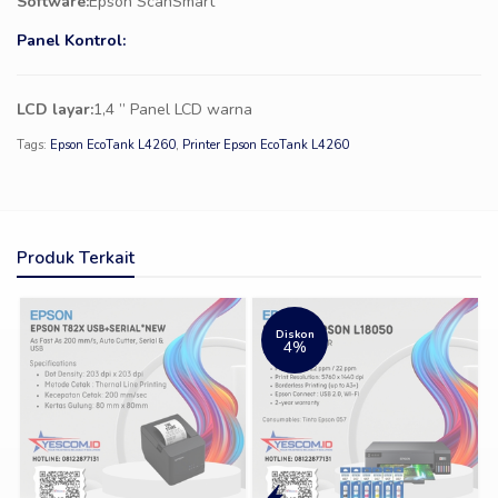
Software:
Epson ScanSmart
Panel Kontrol:
LCD layar:
1,4 ” Panel LCD warna
Tags:
Epson EcoTank L4260
,
Printer Epson EcoTank L4260
Produk Terkait
Diskon
4%