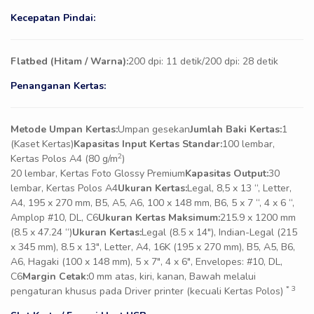
Kecepatan Pindai:
Flatbed (Hitam / Warna):
200 dpi: 11 detik/200 dpi: 28 detik
Penanganan Kertas:
Metode Umpan Kertas:
Umpan gesekan
Jumlah Baki Kertas:
1
(Kaset Kertas)
Kapasitas Input Kertas Standar:
100 lembar,
2
Kertas Polos A4 (80 g/m
)
20 lembar, Kertas Foto Glossy Premium
Kapasitas Output:
30
lembar, Kertas Polos A4
Ukuran Kertas:
Legal, 8,5 x 13 “, Letter,
A4, 195 x 270 mm, B5, A5, A6, 100 x 148 mm, B6, 5 x 7 “, 4 x 6 “,
Amplop #10, DL, C6
Ukuran Kertas Maksimum:
215.9 x 1200 mm
(8.5 x 47.24 “)
Ukuran Kertas:
Legal (8.5 x 14″), Indian-Legal (215
x 345 mm), 8.5 x 13″, Letter, A4, 16K (195 x 270 mm), B5, A5, B6,
A6, Hagaki (100 x 148 mm), 5 x 7″, 4 x 6″, Envelopes: #10, DL,
C6
Margin Cetak:
0 mm atas, kiri, kanan, Bawah melalui
* 3
pengaturan khusus pada Driver printer (kecuali Kertas Polos)