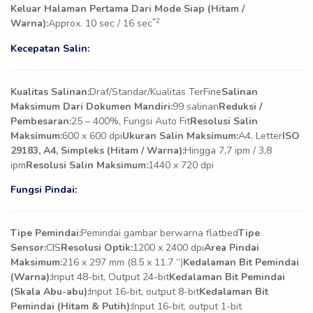
Keluar Halaman Pertama Dari Mode Siap (Hitam /
*2
Warna):
Approx. 10 sec / 16 sec
Kecepatan Salin:
Kualitas Salinan:
Draf/Standar/Kualitas TerFine
Salinan
Maksimum Dari Dokumen Mandiri:
99 salinan
Reduksi /
Pembesaran:
25 – 400%, Fungsi Auto Fit
Resolusi Salin
Maksimum:
600 x 600 dpi
Ukuran Salin Maksimum:
A4, Letter
ISO
29183, A4, Simpleks (Hitam / Warna):
Hingga 7,7 ipm / 3,8
ipm
Resolusi Salin Maksimum:
1440 x 720 dpi
Fungsi Pindai:
Tipe Pemindai:
Pemindai gambar berwarna flatbed
Tipe
Sensor:
CIS
Resolusi Optik:
1200 x 2400 dpi
Area Pindai
Maksimum:
216 x 297 mm (8.5 x 11.7 “)
Kedalaman Bit Pemindai
(Warna):
Input 48-bit, Output 24-bit
Kedalaman Bit Pemindai
(Skala Abu-abu):
Input 16-bit, output 8-bit
Kedalaman Bit
Pemindai (Hitam & Putih):
Input 16-bit, output 1-bit