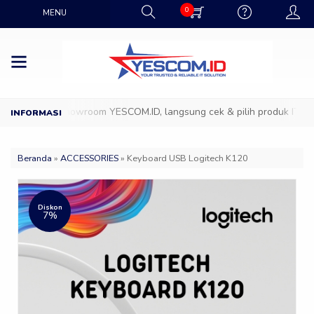
0
MENU
Datang ke Showroom YESCOM.ID, langsung cek & pilih produk IT favor
Beranda
»
ACCESSORIES
»
Keyboard USB Logitech K120
Diskon
7%