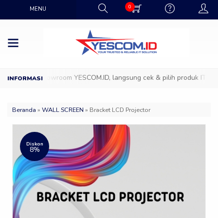
0
MENU
Datang ke Showroom YESCOM.ID, langsung cek & pilih produk IT favor
Beranda
»
WALL SCREEN
»
Bracket LCD Projector
Diskon
8%