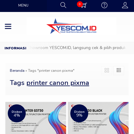
0
MENU
Datang ke Showroom YESCOM.ID, langsung cek & pilih produk IT fav
Beranda
»
Tags "printer canon pixma"
Tags
printer canon pixma
Diskon
Diskon
4%
9%