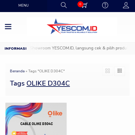
0
MENU
Datang ke Showroom YESCOM.ID, langsung cek & pilih produk IT f
Beranda
»
Tags "OLIKE D304C"
Tags
OLIKE D304C