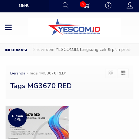
0
MENU
D
Datang ke Showroom YESCOM.ID, langsung cek & pilih produk IT 
Beranda
»
Tags "MG3670 RED"
Tags
MG3670 RED
Diskon
4%