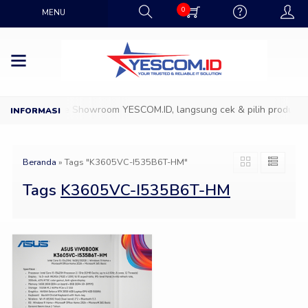
0
MENU
D
Datang ke Showroom YESCOM.ID, langsung cek & pilih produk IT 
Beranda
»
Tags "K3605VC-I535B6T-HM"
Tags
K3605VC-I535B6T-HM