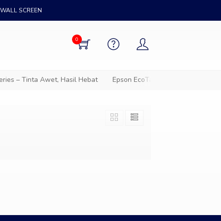
WALL SCREEN
0
ies – Tinta Awet, Hasil Hebat
Epson EcoTank – Solusi cetak hem