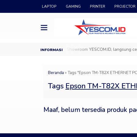
LAPTOP
GAMING
PRINTER
PROJECTOR
ang di YESCOM.ID
Datang ke Showroom YESCOM.ID, langsung cek & 
Beranda
»
Tags "Epson TM-T82X ETHERNET POS
Tags
Epson TM-T82X ETH
Maaf, belum tersedia produk pad