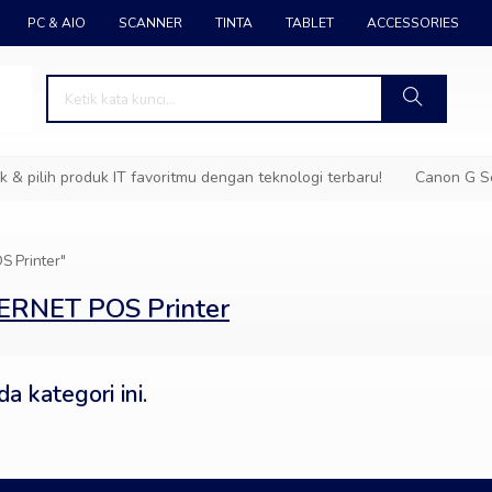
PC & AIO
SCANNER
TINTA
TABLET
ACCESSORIES
pilih produk IT favoritmu dengan teknologi terbaru!
Canon G Ser
 Printer"
ERNET POS Printer
a kategori ini.