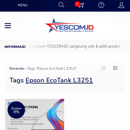
0
MENU
Datang ke Showroom YESCOM.ID, langsung cek & pilih produk IT fav
Beranda
»
Tags "Epson EcoTank L3251"
Tags
Epson EcoTank L3251
Diskon
8%