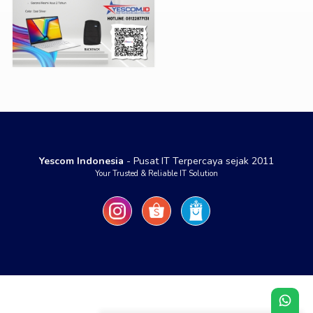
Yescom Indonesia
- Pusat IT Terpercaya sejak 2011
Your Trusted & Reliable IT Solution