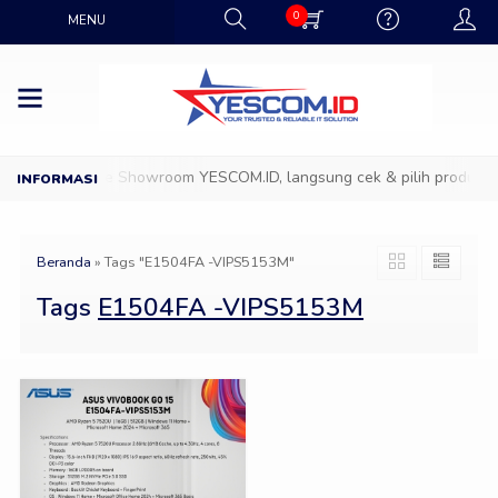
0
MENU
D
Datang ke Showroom YESCOM.ID, langsung cek & pilih produk IT 
Beranda
»
Tags "E1504FA -VIPS5153M"
Tags
E1504FA -VIPS5153M