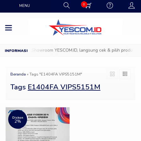
0
MENU
Datang ke Showroom YESCOM.ID, langsung cek & pilih produk IT f
Beranda
»
Tags "E1404FA VIPS5151M"
Tags
E1404FA VIPS5151M
Diskon
2%