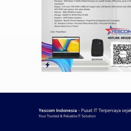
Yescom Indonesia
- Pusat IT Terpercaya sej
Your Trusted & Reliable IT Solution