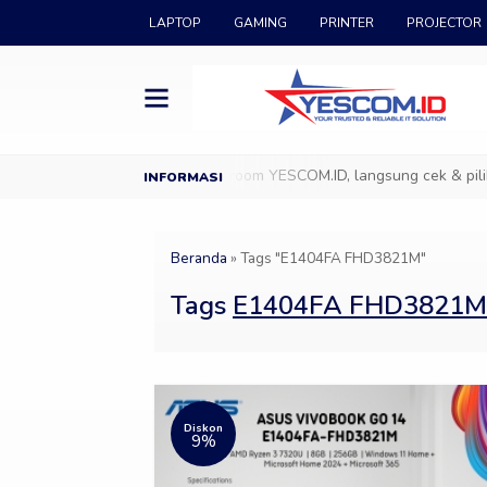
LAPTOP
GAMING
PRINTER
PROJECTOR
YESCOM.ID
Datang ke Showroom YESCOM.ID, langsung cek & pilih p
Beranda
»
Tags "E1404FA FHD3821M"
Tags
E1404FA FHD3821M
Diskon
9%