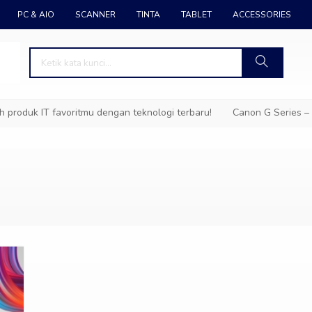
PC & AIO
SCANNER
TINTA
TABLET
ACCESSORIES
roduk IT favoritmu dengan teknologi terbaru!
Canon G Series – T