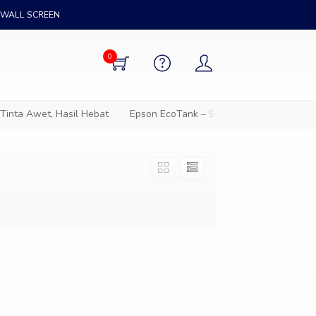
WALL SCREEN
0
inta Awet, Hasil Hebat
Epson EcoTank – Solusi cetak hemat untu