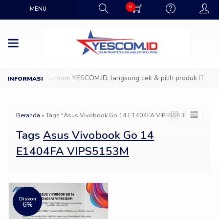
0
MENU
Datang ke Showroom YESCOM.ID, langsung cek & pilih produk IT favor
Beranda
»
Tags "Asus Vivobook Go 14 E1404FA VIPS5153M"
Tags
Asus Vivobook Go 14
E1404FA VIPS5153M
Diskon
6%