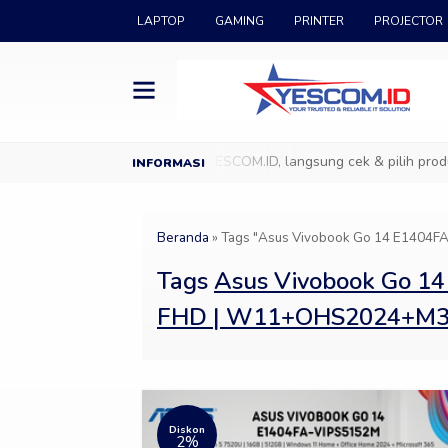
LAPTOP
GAMING
PRINTER
PROJECTOR
M.ID
Datang ke Showroom YESCOM.ID, langsung cek & pilih produk 
Beranda
»
Tags "Asus Vivobook Go 14 E1404F
Tags
Asus Vivobook Go 14
FHD | W11+OHS2024+M
Diskon
2%