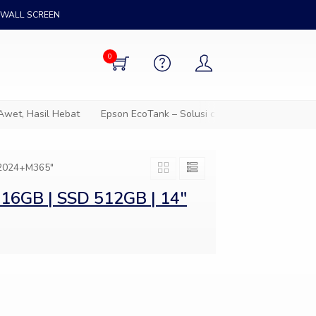
WALL SCREEN
0
wet, Hasil Hebat
Epson EcoTank – Solusi cetak hemat untuk sem
S2024+M365"
16GB | SSD 512GB | 14″