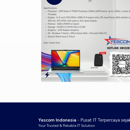
Yescom Indonesia
- Pusat IT Terpercaya sej
Your Trusted & Reliable IT Solution