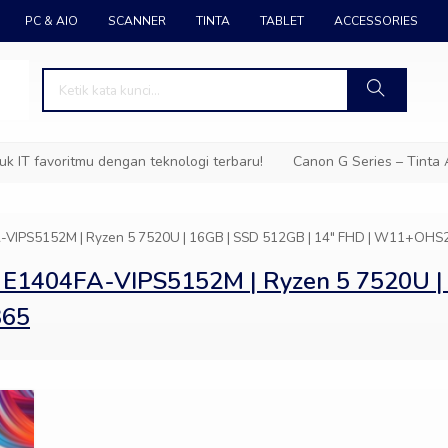
PC & AIO
SCANNER
TINTA
TABLET
ACCESSORIES
IT favoritmu dengan teknologi terbaru!
Canon G Series – Tinta A
A-VIPS5152M | Ryzen 5 7520U | 16GB | SSD 512GB | 14″ FHD | W11+OH
 E1404FA-VIPS5152M | Ryzen 5 7520U | 
365