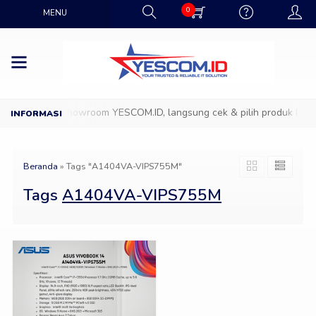
0
MENU
Datang ke Showroom YESCOM.ID, langsung cek & pilih produk IT fav
Beranda
»
Tags "A1404VA-VIPS755M"
Tags
A1404VA-VIPS755M