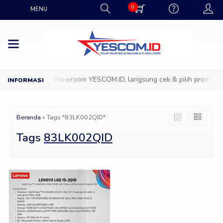
0
MENU
D
Datang ke Showroom YESCOM.ID, langsung cek & pilih produk IT 
Beranda
»
Tags "83LK002QID"
Tags
83LK002QID