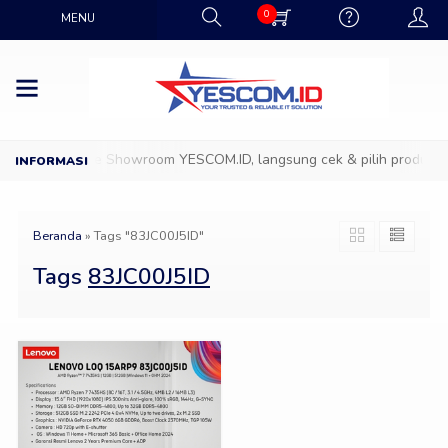
0
MENU
D
Datang ke Showroom YESCOM.ID, langsung cek & pilih produk IT 
Beranda
»
Tags "83JC00J5ID"
Tags
83JC00J5ID