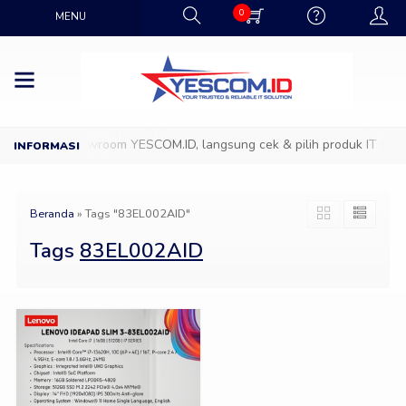
0
MENU
Datang ke Showroom YESCOM.ID, langsung cek & pilih produk IT favor
Beranda
»
Tags "83EL002AID"
Tags
83EL002AID