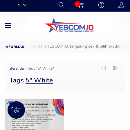
0
MENU
Datang ke Showroom YESCOM.ID, langsung cek & pilih produk IT fav
Beranda
»
Tags "5″ White"
Tags
5″ White
Diskon
6%