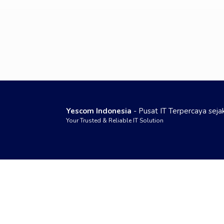
Yescom Indonesia
- Pusat IT Terpercaya sej
Your Trusted & Reliable IT Solution