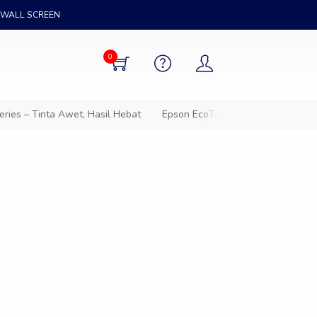
WALL SCREEN
0
ies – Tinta Awet, Hasil Hebat
Epson EcoTank – Solusi cetak hem